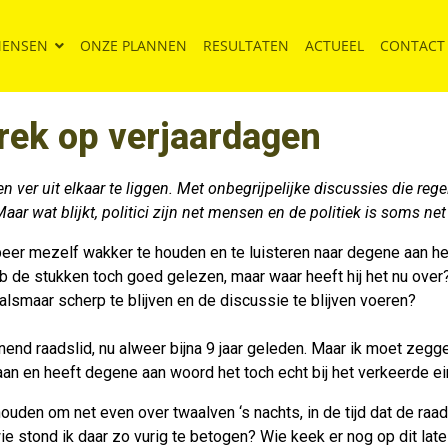
MENSEN
ONZE PLANNEN
RESULTATEN
ACTUEEL
CONTACT
rek op verjaardagen
 ver uit elkaar te liggen. Met onbegrijpelijke discussies die regel
 Maar wat blijkt, politici zijn net mensen en de politiek is soms n
k probeer mezelf wakker te houden en te luisteren naar degene aa
de stukken toch goed gelezen, maar waar heeft hij het nu over? Ik
lsmaar scherp te blijven en de discussie te blijven voeren?
nend raadslid, nu alweer bijna 9 jaar geleden. Maar ik moet zegg
an en heeft degene aan woord het toch echt bij het verkeerde ein
den om net even over twaalven ‘s nachts, in de tijd dat de ra
ie stond ik daar zo vurig te betogen? Wie keek er nog op dit late