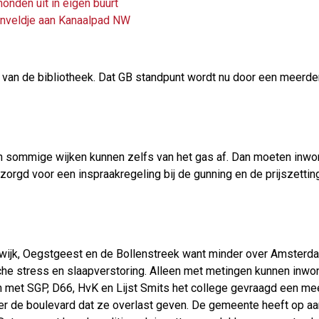
onden uit in eigen buurt
nveldje aan Kanaalpad NW
al van de bibliotheek. Dat GB standpunt wordt nu door een meerde
n sommige wijken kunnen zelfs van het gas af. Dan moeten inwo
orgd voor een inspraakregeling bij de gunning en de prijszetting
twijk, Oegstgeest en de Bollenstreek want minder over Amsterd
e stress en slaapverstoring. Alleen met metingen kunnen inwo
 met SGP, D66, HvK en Lijst Smits het college gevraagd een meet
ver de boulevard dat ze overlast geven. De gemeente heeft op a