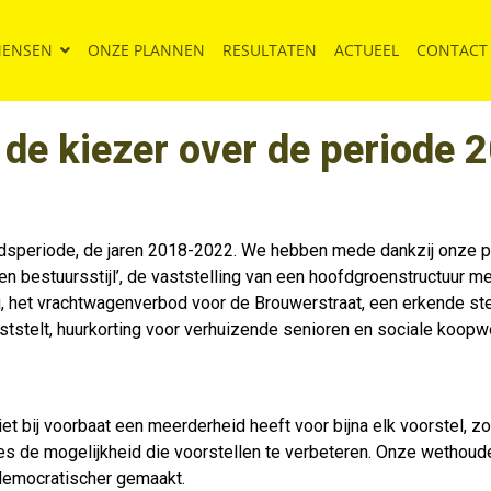
MENSEN
ONZE PLANNEN
RESULTATEN
ACTUEEL
CONTACT
de kiezer over de periode
aadsperiode, de jaren 2018-2022. We hebben mede dankzij onze pl
en bestuursstijl’, de vaststelling van een hoofdgroenstructuur m
g, het vrachtwagenverbod voor de Brouwerstraat, een erkende s
stelt, huurkorting voor verhuizende senioren en sociale koopw
iet bij voorbaat een meerderheid heeft voor bijna elk voorstel, z
s de mogelijkheid die voorstellen te verbeteren. Onze wethouder
 democratischer gemaakt.