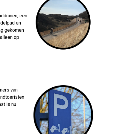
idduinen, een
ndelpad en
ding gekomen
alleen op
ners van
andtoeristen
st is nu