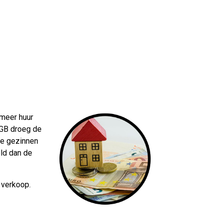
 meer huur
 GB droeg de
ge gezinnen
eld dan de
 verkoop.