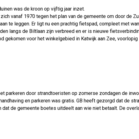
nen was de kroon op vijftig jaar inzet.
zich vanaf 1970 tegen het plan van de gemeente om door de Zu
an te leggen. Er ligt nu een prachtig fietspad, compleet met wa
spaden langs de Biltlaan zijn verbreed en er is nieuwe fietsverbin
od gekomen voor het winkelgebied in Katwijk aan Zee, voorlopig 
et parkeren door strandtoeristen op zomerse zondagen de inwo
 handhaving en parkeren was gratis. GB heeft gezorgd dat de str
dat de gemeente boetes uitdeelt aan wie niet betaalt. De overla