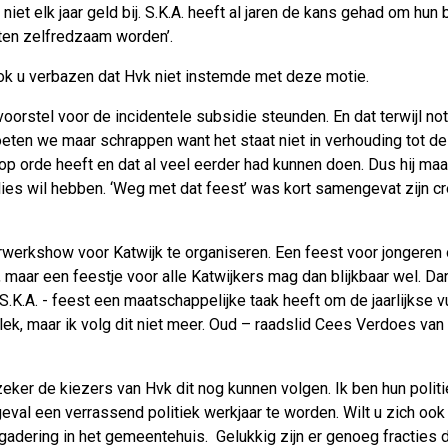
t elk jaar geld bij. S.K.A. heeft al jaren de kans gehad om hun b
en zelfredzaam worden’.
 ook u verbazen dat Hvk niet instemde met deze motie.
oorstel voor de incidentele subsidie steunden. En dat terwijl no
ten we maar schrappen want het staat niet in verhouding tot de 
 op orde heeft en dat al veel eerder had kunnen doen. Dus hij ma
lies wil hebben. ‘Weg met dat feest’ was kort samengevat zijn cr
rwerkshow voor Katwijk te organiseren. Een feest voor jongeren
maar een feestje voor alle Katwijkers mag dan blijkbaar wel. Da
.K.A. - feest een maatschappelijke taak heeft om de jaarlijkse
 lek, maar ik volg dit niet meer. Oud – raadslid Cees Verdoes va
zeker de kiezers van Hvk dit nog kunnen volgen. Ik ben hun politi
 geval een verrassend politiek werkjaar te worden. Wilt u zich
ering in het gemeentehuis. Gelukkig zijn er genoeg fracties die