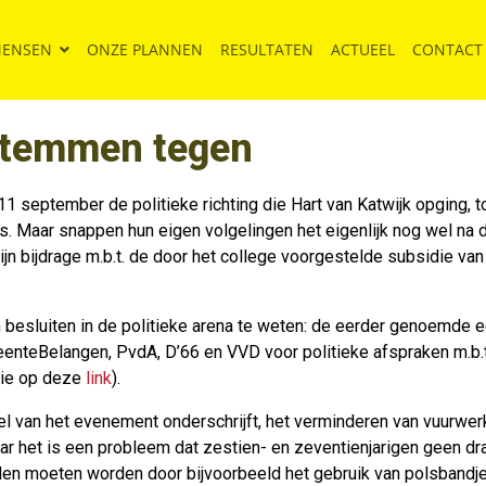
MENSEN
ONZE PLANNEN
RESULTATEN
ACTUEEL
CONTACT
 stemmen tegen
 september de politieke richting die Hart van Katwijk opging, t
ies. Maar snappen hun eigen volgelingen het eigenlijk nog wel n
zijn bijdrage m.b.t. de door het college voorgestelde subsidie van
besluiten in de politieke arena te weten: de eerder genoemde 
enteBelangen, PvdA, D’66 en VVD voor politieke afspraken m.b.t
tie op deze
link
).
doel van het evenement onderschrijft, het verminderen van vuurwe
aar het is een probleem dat zestien- en zeventienjarigen geen d
den moeten worden door bijvoorbeeld het gebruik van polsbandj