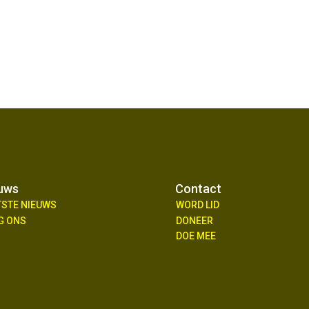
uws
Contact
TSTE NIEUWS
WORD LID
G ONS
DONEER
DOE MEE