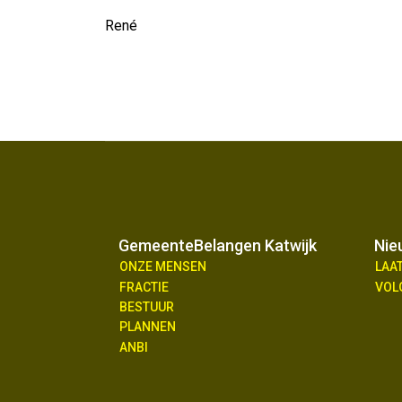
René
GemeenteBelangen Katwijk
Nie
ONZE MENSEN
LAA
FRACTIE
VOL
BESTUUR
PLANNEN
ANBI