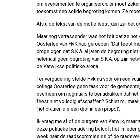
om evenementen te organiseren, er moet zeker nie
toekomst een solide begroting komen. Ze moet
Als u de tekst van de motie leest, dan zal het
Maar nog verrassender was het feit dat ze het v
Oosterlee van HvK had geroepen: ‘Dat feest moe
droge ogen dat S.K.A. al jaren de begroting niet
helemaal geen begroting van S.K.A. op zijn netv
de Katwijkse politieke arena.
Ter vergadering stelde Hvk nu voor om een vuu
collega Oosterlee geen taak voor de gemeente, 
overheen om nogmaals te benadrukken dat het S
feest niet volledig afschaffen? Schiet mij maar
‘het draaien als een drol in een pispot’.
Ik vraag me af of de burgers van Katwijk, maar 
deze politieke benadering belooft het in ieder
week naar de raadscommissies of de raadsvergad