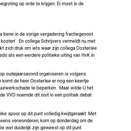
egroting op orde te krijgen. Er moet in de
ta bene in de vorige vergadering fractiegenoot
kosten’. En collega Schrijvers vermeldt nu met
akt zich druk om iets waar zijn collega Oosterlee
edo als een eerdere politieke uiting van HvK in
 op oudejaarsavond organiseren is volgens
n komt de heer Oosterlee er nog een keertje
 vuurwerkschade te beperken. Maar wilde U het
n de VVD noemde dit ooit in een politiek debat
eke spoor op dit punt volledig kwijtgeraakt. Met
 ook eens verwonderen, kom op donderdag om de
 wel duidelijk zijn geweest op dit punt.