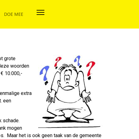
DOE MEE
ot grote
a deze woorden
 € 10.000,-
eenmalige extra
. een
rk schade.
rank mogen
es. Maar het is ook geen taak van de gemeente