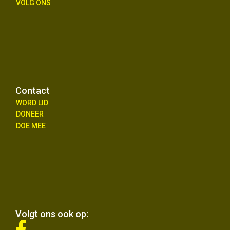
VOLG ONS
Contact
WORD LID
DONEER
DOE MEE
Volgt ons ook op:
fab