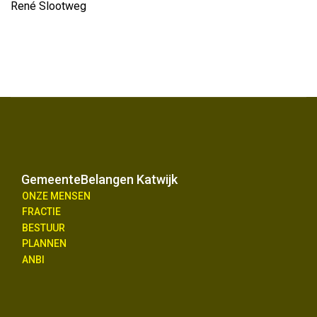
René Slootweg
GemeenteBelangen Katwijk
ONZE MENSEN
FRACTIE
BESTUUR
PLANNEN
ANBI