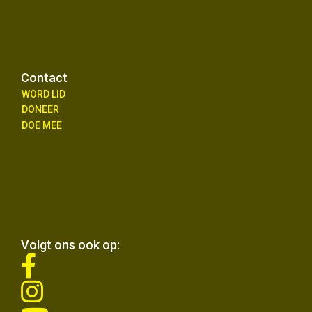
Contact
WORD LID
DONEER
DOE MEE
Volgt ons ook op:
fab
fa-
fab
facebook-
fa-
f
fab