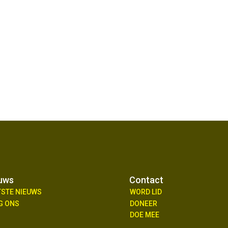
uws
Contact
TSTE NIEUWS
WORD LID
G ONS
DONEER
DOE MEE