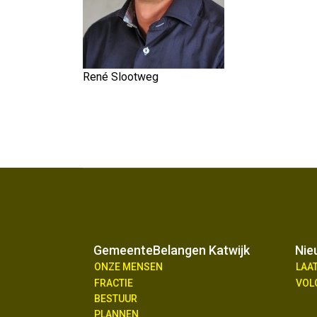
René Slootweg
GemeenteBelangen Katwijk
Nie
ONZE MENSEN
LAA
FRACTIE
VOL
BESTUUR
PLANNEN