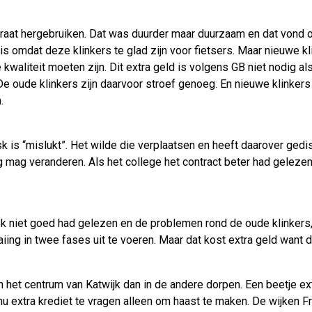
straat hergebruiken. Dat was duurder maar duurzaam en dat vond
k is omdat deze klinkers te glad zijn voor fietsers. Maar nieuwe k
kwaliteit moeten zijn. Dit extra geld is volgens GB niet nodig al
De oude klinkers zijn daarvoor stroef genoeg. En nieuwe klinker
.
sk is “mislukt”. Het wilde die verplaatsen en heeft daarover ged
ig mag veranderen. Als het college het contract beter had geleze
sk niet goed had gelezen en de problemen rond de oude klinkers,
aiing in twee fases uit te voeren. Maar dat kost extra geld want
 in het centrum van Katwijk dan in de andere dorpen. Een beetje 
 nu extra krediet te vragen alleen om haast te maken. De wijken 