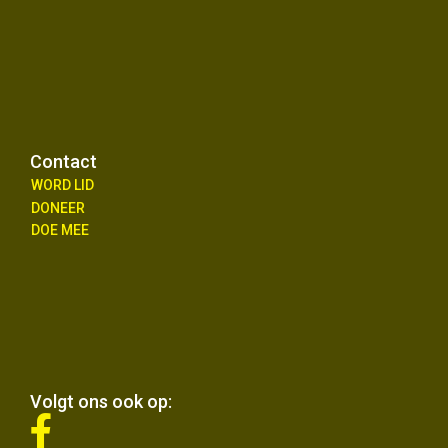
Contact
WORD LID
DONEER
DOE MEE
Volgt ons ook op:
fab
fa-