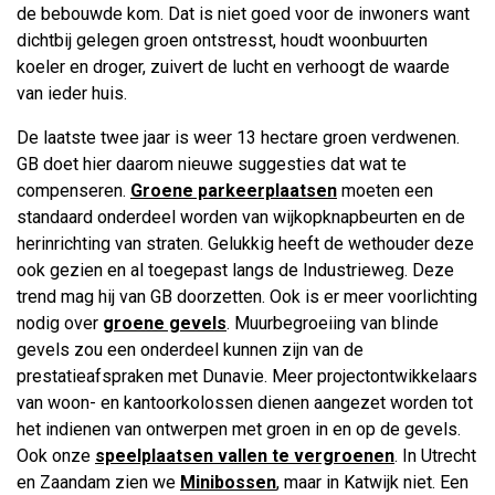
de bebouwde kom. Dat is niet goed voor de inwoners want
dichtbij gelegen groen ontstresst, houdt woonbuurten
koeler en droger, zuivert de lucht en verhoogt de waarde
van ieder huis.
De laatste twee jaar is weer 13 hectare groen verdwenen.
GB doet hier daarom nieuwe suggesties dat wat te
compenseren.
Groene parkeerplaatsen
moeten een
standaard onderdeel worden van wijkopknapbeurten en de
herinrichting van straten. Gelukkig heeft de wethouder deze
ook gezien en al toegepast langs de Industrieweg. Deze
trend mag hij van GB doorzetten. Ook is er meer voorlichting
nodig over
groene gevels
. Muurbegroeiing van blinde
gevels zou een onderdeel kunnen zijn van de
prestatieafspraken met Dunavie. Meer projectontwikkelaars
van woon- en kantoorkolossen dienen aangezet worden tot
het indienen van ontwerpen met groen in en op de gevels.
Ook onze
speelplaatsen vallen te vergroenen
. In Utrecht
en Zaandam zien we
Minibossen
, maar in Katwijk niet. Een