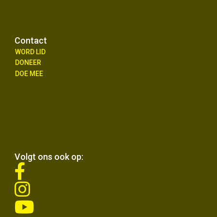
Contact
WORD LID
DONEER
DOE MEE
Volgt ons ook op:
fab
fa-
fab
facebook-
fa-
f
fab
instagram
fa-