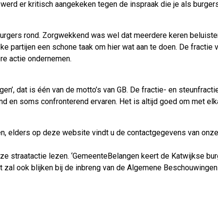
werd er kritisch aangekeken tegen de inspraak die je als burgers
en burgers rond. Zorgwekkend was wel dat meerdere keren beluist
itieke partijen een schone taak om hier wat aan te doen. De frac
ere actie ondernemen.
gen’, dat is één van de motto’s van GB. De fractie- en steunfract
nd en soms confronterend ervaren. Het is altijd goed om met elka
ken, elders op deze website vindt u de contactgegevens van onz
deze straatactie lezen. ‘GemeenteBelangen keert de Katwijkse bur
. Dat zal ook blijken bij de inbreng van de Algemene Beschouwinge