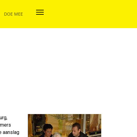
DOE MEE
urg,
rmers
e aanslag