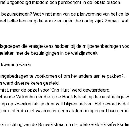
af uitgenodigd middels een persbericht in de lokale bladen.
bezuinigingen? Wat vindt men van de planvorming van het colle
eeft elke kern nog die voorzieningen die nodig zijn? Zomaar wat
tijdsgroepen die vraagtekens hadden bij de miljoenenbedragen vo
rgeleken met de bezuinigingen in de welzijnshoek.
e kwamen waren:
ingsbedragen te voorkomen of om het anders aan te pakken?’.
n werd diverse keren gesteld.
mist, maar de opzet voor ‘Ons Huis’ werd gewaardeerd.
ietsende Valkenburger die in de Hoofdstraat bij de kunstmatige
oep op zwenken als je door wilt blijven fietsen. Het gevoel is da
en nog steeds niet waarom er geen afstemming is met buurgemee
herinrichting van de Bouwerstraat en de totale verkeersafwikkelin