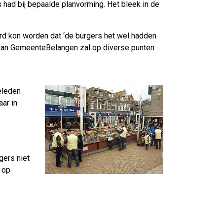
 had bij bepaalde planvorming. Het bleek in de
erd kon worden dat ‘de burgers het wel hadden
tie van GemeenteBelangen zal op diverse punten
ieleden
ar in
e
gers niet
n op