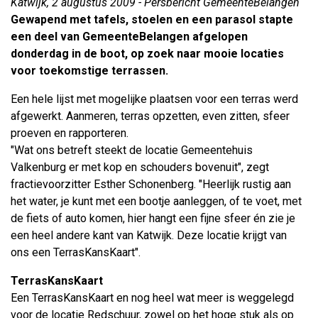
Katwijk, 2 augustus 2009 - Persbericht GemeenteBelangen
Gewapend met tafels, stoelen en een parasol stapte
een deel van GemeenteBelangen afgelopen
donderdag in de boot, op zoek naar mooie locaties
voor toekomstige terrassen.
Een hele lijst met mogelijke plaatsen voor een terras werd
afgewerkt. Aanmeren, terras opzetten, even zitten, sfeer
proeven en rapporteren.
"Wat ons betreft steekt de locatie Gemeentehuis
Valkenburg er met kop en schouders bovenuit", zegt
fractievoorzitter Esther Schonenberg. "Heerlijk rustig aan
het water, je kunt met een bootje aanleggen, of te voet, met
de fiets of auto komen, hier hangt een fijne sfeer én zie je
een heel andere kant van Katwijk. Deze locatie krijgt van
ons een TerrasKansKaart".
TerrasKansKaart
Een TerrasKansKaart en nog heel wat meer is weggelegd
voor de locatie Redschuur, zowel op het hoge stuk als op