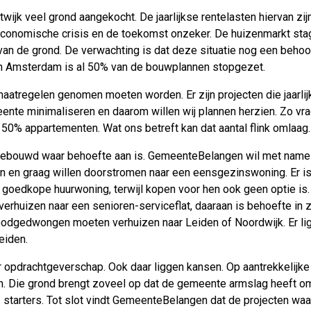
wijk veel grond aangekocht. De jaarlijkse rentelasten hiervan zij
e economische crisis en de toekomst onzeker. De huizenmarkt s
 de grond. De verwachting is dat deze situatie nog een behoorlij
 Amsterdam is al 50% van de bouwplannen stopgezet.
maatregelen genomen moeten worden. Er zijn projecten die jaarli
ente minimaliseren en daarom willen wij plannen herzien. Zo vrag
0% appartementen. Wat ons betreft kan dat aantal flink omlaag.
 gebouwd waar behoefte aan is. GemeenteBelangen wil met name 
en en graag willen doorstromen naar een eensgezinswoning. Er is
 goedkope huurwoning, terwijl kopen voor hen ook geen optie is
erhuizen naar een senioren-serviceflat, daaraan is behoefte in z
oodgedwongen moeten verhuizen naar Leiden of Noordwijk. Er l
eiden.
r opdrachtgeverschap. Ook daar liggen kansen. Op aantrekkelijk
n. Die grond brengt zoveel op dat de gemeente armslag heeft o
. starters. Tot slot vindt GemeenteBelangen dat de projecten w