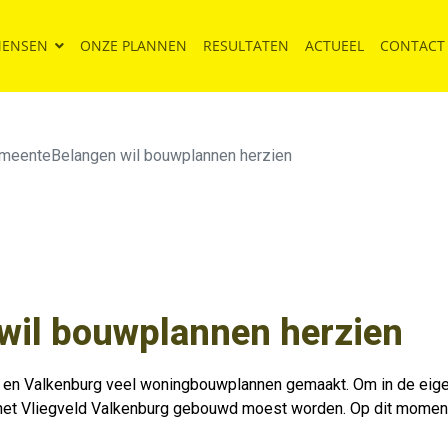
MENSEN
ONZE PLANNEN
RESULTATEN
ACTUEEL
CONTACT
meenteBelangen wil bouwplannen herzien
il bouwplannen herzien
urg en Valkenburg veel woningbouwplannen gemaakt. Om in de eige
p het Vliegveld Valkenburg gebouwd moest worden. Op dit mome