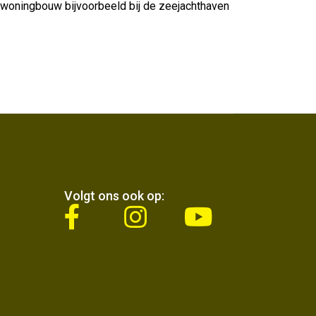
e woningbouw bijvoorbeeld bij de zeejachthaven
Volgt ons ook op:
fab
fab
fab
fa-
fa-
fa-
facebook-
instagram
youtube
f