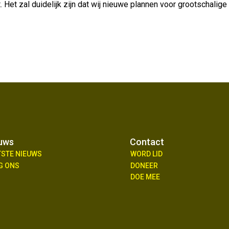
Het zal duidelijk zijn dat wij nieuwe plannen voor grootschalig
uws
Contact
TSTE NIEUWS
WORD LID
G ONS
DONEER
DOE MEE