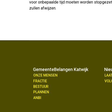
voor onbepaalde tijd moeten worden stopgezet. 
zullen afwijzen.
GemeenteBelangen Katwijk
Nie
ONZE MENSEN
LAA
FRACTIE
VOL
BESTUUR
PLANNEN
ANBI