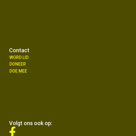
Contact
WORD LID
DONEER
DOE MEE
Volgt ons ook op:
fab
fa-