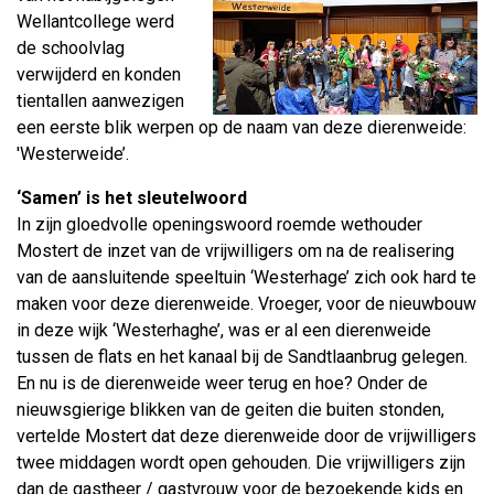
Wellantcollege werd
de schoolvlag
verwijderd en konden
tientallen aanwezigen
een eerste blik werpen op de naam van deze dierenweide:
'Westerweide’.
‘Samen’ is het sleutelwoord
In zijn gloedvolle openingswoord roemde wethouder
Mostert de inzet van de vrijwilligers om na de realisering
van de aansluitende speeltuin ‘Westerhage’ zich ook hard te
maken voor deze dierenweide. Vroeger, voor de nieuwbouw
in deze wijk ‘Westerhaghe’, was er al een dierenweide
tussen de flats en het kanaal bij de Sandtlaanbrug gelegen.
En nu is de dierenweide weer terug en hoe? Onder de
nieuwsgierige blikken van de geiten die buiten stonden,
vertelde Mostert dat deze dierenweide door de vrijwilligers
twee middagen wordt open gehouden. Die vrijwilligers zijn
dan de gastheer / gastvrouw voor de bezoekende kids en