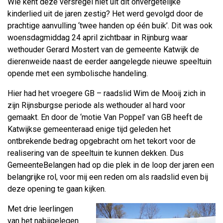
Wie kent deze versregel niet uit dit onvergetelijke
kinderlied uit de jaren zestig? Het werd gevolgd door de
prachtige aanvulling ‘twee handen op één buik’. Dit was ook
woensdagmiddag 24 april zichtbaar in Rijnburg waar
wethouder Gerard Mostert van de gemeente Katwijk de
dierenweide naast de eerder aangelegde nieuwe speeltuin
opende met een symbolische handeling.
Hier had het vroegere GB – raadslid Wim de Mooij zich in
zijn Rijnsburgse periode als wethouder al hard voor
gemaakt. En door de ‘motie Van Poppel’ van GB heeft de
Katwijkse gemeenteraad enige tijd geleden het
ontbrekende bedrag opgebracht om het tekort voor de
realisering van de speeltuin te kunnen dekken. Dus
GemeenteBelangen had op die plek in de loop der jaren een
belangrijke rol, voor mij een reden om als raadslid even bij
deze opening te gaan kijken.
Met drie leerlingen
van het nabijgelegen