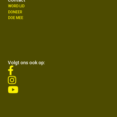
WORD LID
DONEER
DOE MEE
Volgt ons ook op:
fab
fa-
fab
facebook-
fa-
f
fab
instagram
fa-
youtube