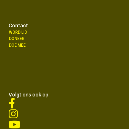
Contact
WORD LID
DONEER
DOE MEE
Volgt ons ook op:
fab
fa-
fab
facebook-
fa-
f
fab
instagram
fa-