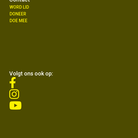
WORD LID
DONEER
DOE MEE
Volgt ons ook op:
fab
fa-
fab
facebook-
fa-
f
fab
instagram
fa-
youtube