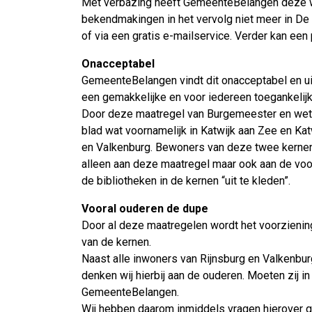
Met verbazing heeft GemeenteBelangen deze w
bekendmakingen in het vervolg niet meer in De
of via een gratis e-mailservice. Verder kan een
Onacceptabel
GemeenteBelangen vindt dit onacceptabel en uit
een gemakkelijke en voor iedereen toegankelij
Door deze maatregel van Burgemeester en wethou
blad wat voornamelijk in Katwijk aan Zee en Ka
en Valkenburg. Bewoners van deze twee kernen 
alleen aan deze maatregel maar ook aan de vo
de bibliotheken in de kernen “uit te kleden”.
Vooral ouderen de dupe
Door al deze maatregelen wordt het voorzienin
van de kernen.
Naast alle inwoners van Rijnsburg en Valkenbu
denken wij hierbij aan de ouderen. Moeten zij i
GemeenteBelangen.
Wij hebben daarom inmiddels vragen hierover 