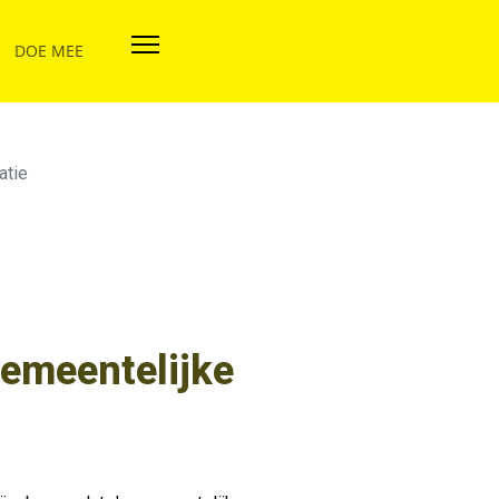
DOE MEE
atie
gemeentelijke