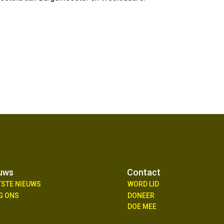
uws
Contact
TSTE NIEUWS
WORD LID
G ONS
DONEER
DOE MEE