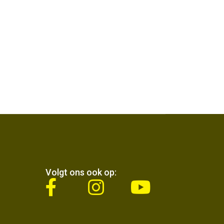
Volgt ons ook op:
fab
fab
fab
fa-
fa-
fa-
facebook-
instagram
youtube
f