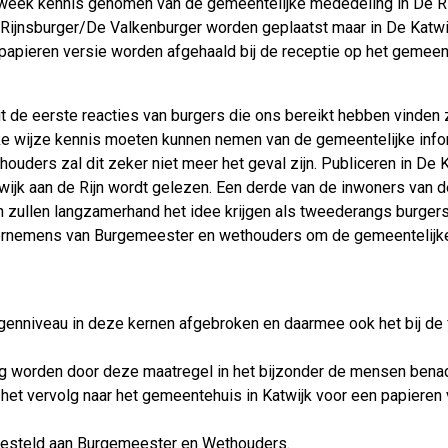
eek kennis genomen van de gemeentelijke mededeling in De Rij
 Rijnsburger/De Valkenburger worden geplaatst maar in De Katw
 papieren versie worden afgehaald bij de receptie op het gemeent
 de eerste reacties van burgers die ons bereikt hebben vinden zi
ke wijze kennis moeten kunnen nemen van de gemeentelijke info
ders zal dit zeker niet meer het geval zijn. Publiceren in De 
twijk aan de Rijn wordt gelezen. Een derde van de inwoners van 
zullen langzamerhand het idee krijgen als tweederangs burgers
ornemens van Burgemeester en wethouders om de gemeentelijke 
genniveau in deze kernen afgebroken en daarmee ook het bij de 
rg worden door deze maatregel in het bijzonder de mensen bena
n het vervolg naar het gemeentehuis in Katwijk voor een papieren
gesteld aan Burgemeester en Wethouders.