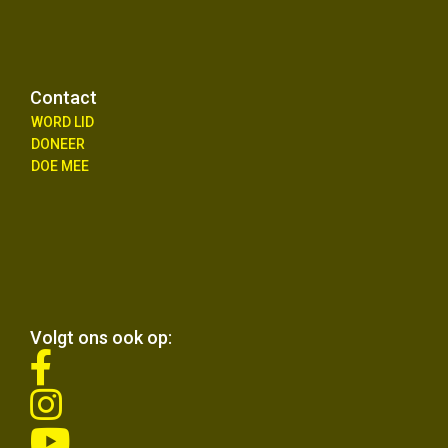
Contact
WORD LID
DONEER
DOE MEE
Volgt ons ook op:
fab
fa-
fab
facebook-
fa-
f
fab
instagram