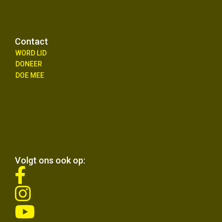
Contact
WORD LID
DONEER
DOE MEE
Volgt ons ook op:
fab
fa-
fab
facebook-
fa-
f
fab
instagram
fa-