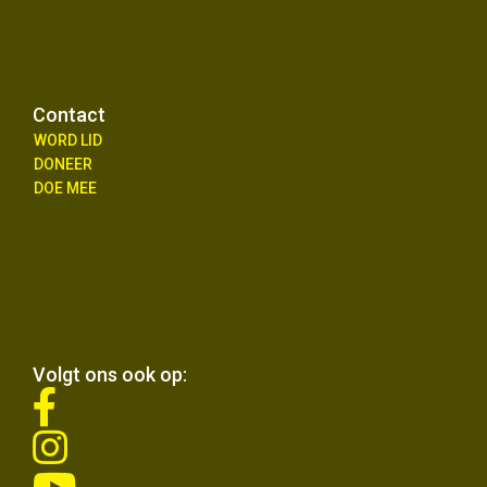
Contact
WORD LID
DONEER
DOE MEE
Volgt ons ook op:
fab
fa-
fab
facebook-
fa-
f
fab
instagram