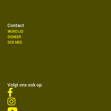
Contact
WORD LID
DONEER
DOE MEE
Volgt ons ook op:
fab
fa-
fab
facebook-
fa-
f
fab
instagram