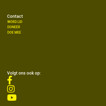
Contact
WORD LID
DONEER
DOE MEE
Volgt ons ook op:
fab
fa-
fab
facebook-
fa-
f
fab
instagram
fa-
youtube