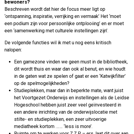
bewoners?
Beschreven wordt dat hier de focus meer ligt op
‘ontspanning, inspiratie, verrijking en vermaak’ Het ‘moet
een podium zijn voor persoonlijke ontplooiing’ en er moet
een ‘samenwerking met culturele instellingen zijn’.
De volgende functies wil ik met u nog eens kritisch
nalopen:
Een gamezone vinden we geen must in de bibliotheek,
dit wordt thuis en waar dan ook al benut, en wie houdt
in de gaten wat ze spelen of gaat er een ‘Katwijkfilter’
op de spelmogelijkheden?
Studieplekken, maar dan in beperkte mate, want juist
het Voortgezet Onderwijs en instellingen als de Leidse
Hogeschool hebben juist zeer veel geïnvesteerd in
een andere inrichting van de onderwijslocatie met
stilte- en studieplekken, een zeer uitvoerige
mediatheek kortom ……. ‘less is more’.
Ruimte om te werken voor Z.Z.P. – ers, laat dit over aan