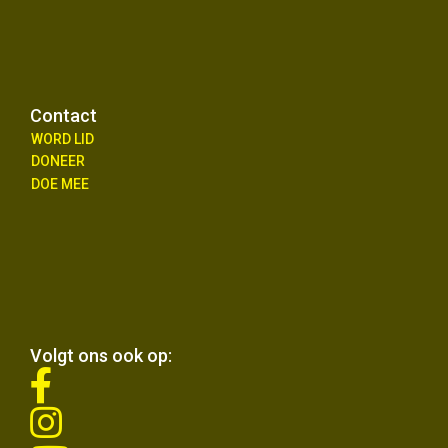
Contact
WORD LID
DONEER
DOE MEE
Volgt ons ook op:
fab
fa-
fab
facebook-
fa-
f