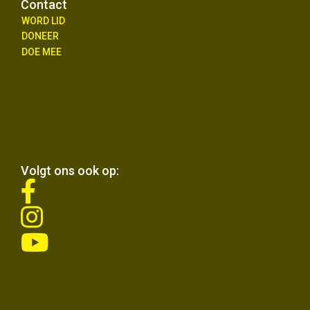
Contact
WORD LID
DONEER
DOE MEE
Volgt ons ook op:
fab
fa-
fab
facebook-
fa-
f
fab
instagram
fa-
youtube