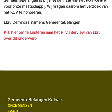
GemeenteBelangen is blij met de inzet van het KOV/OHKW
voor onze maatschappij. Wij vragen daarom het verzoek van
het KOV te honoreren.
Ebru Demirdas, namens GemeenteBelangen
Klik hier om te luisteren naar het RTV interview van Ebru
over dit onderwerp
GemeenteBelangen Katwijk
ONZE MENSEN
FRACTIE