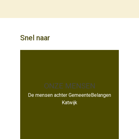
Snel naar
ONZE MENSEN
ONZE MENSEN
De mensen achter GemeenteBelangen
Katwijk