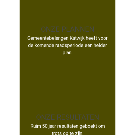
ONZE PLANNEN
Gemeentebelangen Katwijk heeft voor
ONZE PLANNEN
de komende raadsperiode een helder
plan.
ONZE RESULTATEN
ONZE RESULTATEN
Ruim 50 jaar resultaten geboekt om
trots op te zijn.