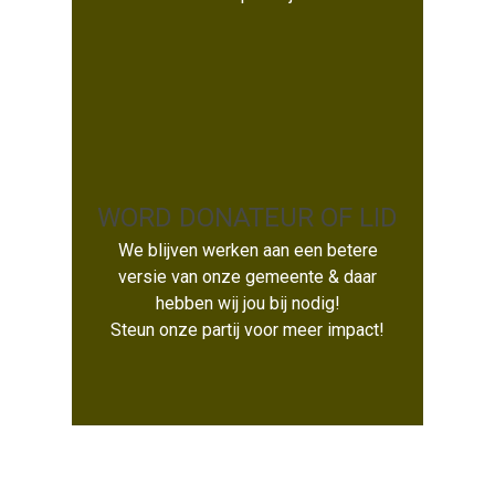
WORD DONATEUR OF LID
We blijven werken aan een betere
WORD DONATEUR OF LID
versie van onze gemeente & daar
hebben wij jou bij nodig!
Steun onze partij voor meer impact!