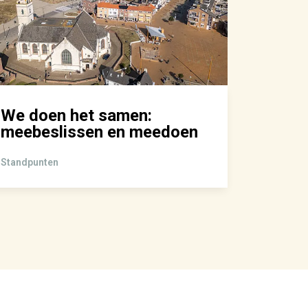
We doen het samen:
Ruimt
meebeslissen en meedoen
jonger
puber 
Standpunten
Standpun