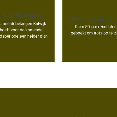
ONZE PLANNEN
ONZE RESULTAT
ONZE
emeentebelangen Katwijk
ONZE PLANNEN
Ruim 50 jaar resultaten
RESULTATEN
heeft voor de komende
geboekt om trots op te zi
dsperiode een helder plan.