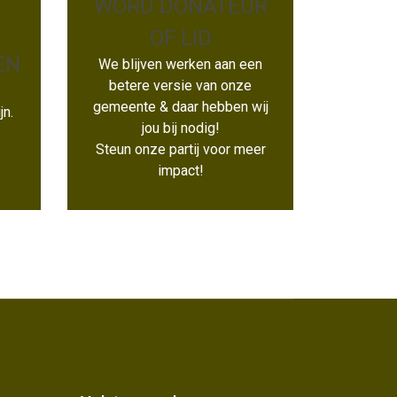
WORD DONATEUR
OF LID
EN
We blijven werken aan een
WORD DONATEUR
betere versie van onze
OF LID
gemeente & daar hebben wij
jn.
jou bij nodig!
Steun onze partij voor meer
impact!