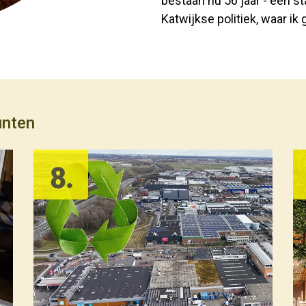
bestaan nu 56 jaar - een sta
Katwijkse politiek, waar ik 
unten