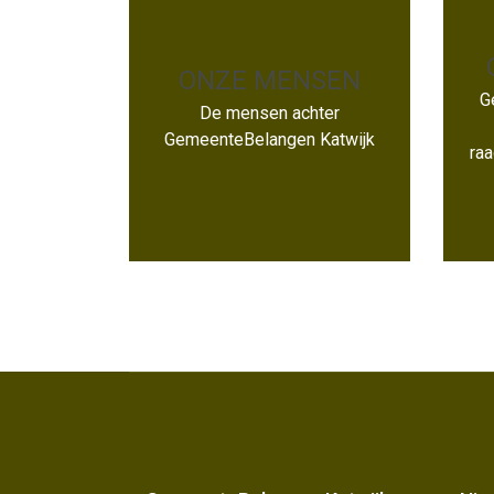
ONZE MENSEN
G
ONZE MENSEN
De mensen achter
GemeenteBelangen Katwijk
raa