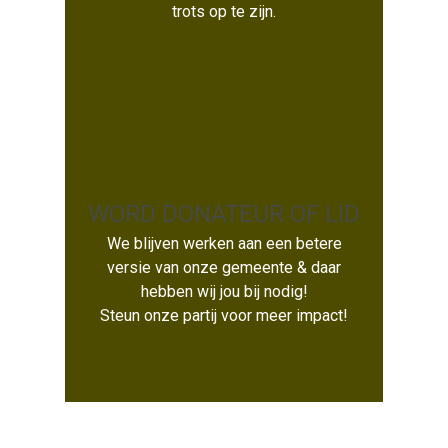
trots op te zijn.
WORD DONATEUR OF LID
We blijven werken aan een betere
WORD DONATEUR OF LID
versie van onze gemeente & daar
hebben wij jou bij nodig!
Steun onze partij voor meer impact!