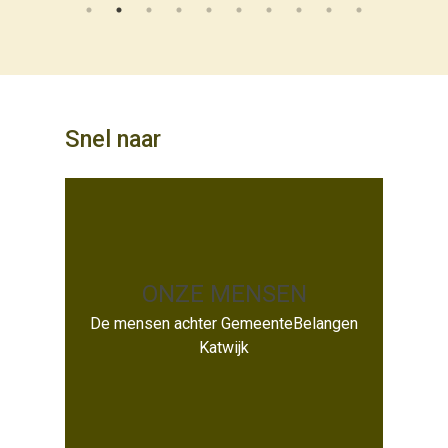
Snel naar
ONZE MENSEN
ONZE MENSEN
De mensen achter GemeenteBelangen
Katwijk