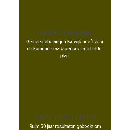
ONZE PLANNEN
Gemeentebelangen Katwijk heeft voor
ONZE PLANNEN
de komende raadsperiode een helder
plan.
ONZE RESULTATEN
ONZE RESULTATEN
Ruim 50 jaar resultaten geboekt om