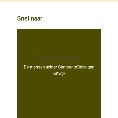
Snel naar
ONZE MENSEN
ONZE MENSEN
De mensen achter GemeenteBelangen
Katwijk