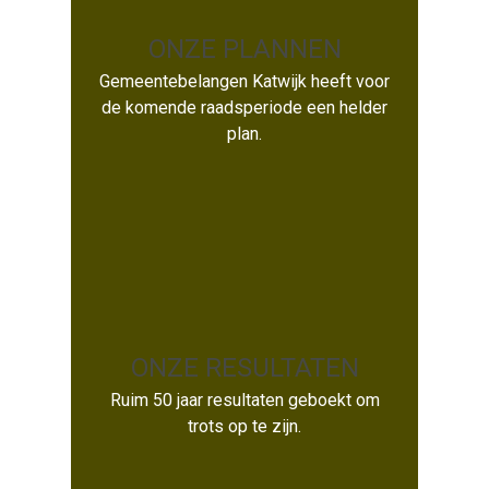
ONZE PLANNEN
Gemeentebelangen Katwijk heeft voor
ONZE PLANNEN
de komende raadsperiode een helder
plan.
ONZE RESULTATEN
ONZE RESULTATEN
Ruim 50 jaar resultaten geboekt om
trots op te zijn.