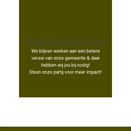
WORD DONATEUR OF LID
We blijven werken aan een betere
WORD DONATEUR OF LID
versie van onze gemeente & daar
hebben wij jou bij nodig!
Steun onze partij voor meer impact!